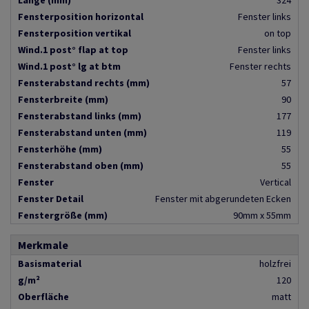
Länge (mm)
324
Fensterposition horizontal
Fenster links
Fensterposition vertikal
on top
Wind.1 post° flap at top
Fenster links
Wind.1 post° lg at btm
Fenster rechts
Fensterabstand rechts (mm)
57
Fensterbreite (mm)
90
Fensterabstand links (mm)
177
Fensterabstand unten (mm)
119
Fensterhöhe (mm)
55
Fensterabstand oben (mm)
55
Fenster
Vertical
Fenster Detail
Fenster mit abgerundeten Ecken
Fenstergröße (mm)
90mm x 55mm
Merkmale
Basismaterial
holzfrei
g/m²
120
Oberfläche
matt