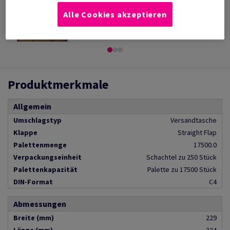
Transparente Abedeckfolie aus Polyethylen,
schütz ihr Transportgut vor W...
Alle Cookies akzeptieren
Mehr anzeigen
Produktmerkmale
Allgemein
Umschlagstyp
Versandtasche
Klappe
Straight Flap
Palettenmenge
17500.0
Verpackungseinheit
Schachtel zu 250 Stück
Palettenkapazität
Palette zu 17500 Stück
DIN-Format
C4
Abmessungen
Breite (mm)
229