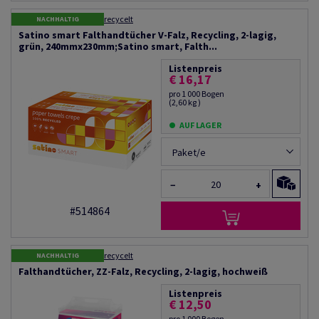
recycelt
NACHHALTIG
Satino smart Falthandtücher V-Falz, Recycling, 2-lagig,
grün, 240mmx230mm;Satino smart, Falth...
Listenpreis
€ 16,17
pro 1 000 Bogen
(2,60 kg )
AUF LAGER
Paket/e
−
+
#514864
recycelt
NACHHALTIG
Falthandtücher, ZZ-Falz, Recycling, 2-lagig, hochweiß
Listenpreis
€ 12,50
pro 1 000 Bogen