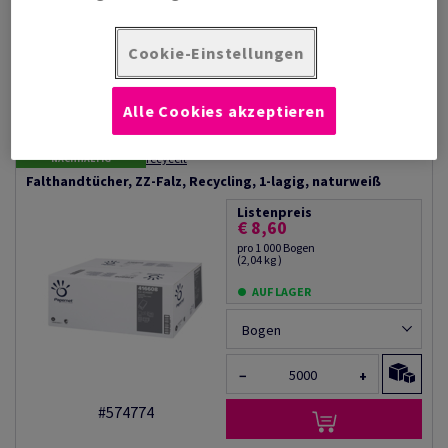
Trocknen
Anwendungen
zur Handtrocknung in Toiletten
Cookie-Einstellungen
und Waschräumen
Produktinformation
Produkt weiterempfehlen
Alle Cookies akzeptieren
Filter
recycelt
NACHHALTIG
Falthandtücher, ZZ-Falz, Recycling, 1-lagig, naturweiß
Listenpreis
€ 8,60
pro 1 000 Bogen
(2,04 kg )
AUF LAGER
Bogen
−
+
#574774