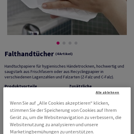
Falthandtücher
(4 Artikel)
Handtuchpapiere für hygienisches Händetrocknen, hochwertig und
saugstark aus Frischfasern oder aus Recyclingpapier in
verschiedenen Lagenzahlen und Falzarten (Z-Falz und C-Falz).
Produktvorteile
Zusätzliche
Produktbeschreibung
• preiswert
Alle ablehnen
dicke, weiche Papierhandtücher
• optimale Saugkraft
für hygienisches Händetrocknen
Wenn Sie auf „Alle Cookies akzeptieren“ klicken,
• nachhaltig
geprägtes Papiertuch (je nach
stimmen Sie der Speicherung von Cookies auf Ihrem
Qualität weiß oder naturweiß, 1
Gerät zu, um die Websitenavigation zu verbessern, die
oder 2lagig) mit schneller und
hoher Saugfähigkeit
Websitenutzung zu analysieren und unsere
hohe Festigkeit für effizientes
Marketingbemühungen zu unterstützen.