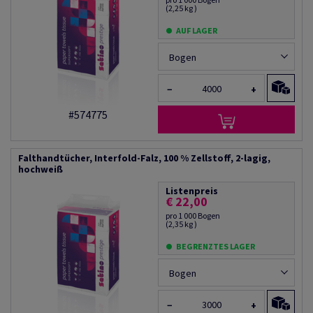
(2,25 kg )
AUF LAGER
Bogen
−
+
#574775
Falthandtücher, Interfold-Falz, 100 % Zellstoff, 2-lagig,
hochweiß
Listenpreis
€ 22,00
pro 1 000 Bogen
(2,35 kg )
BEGRENZTES LAGER
Bogen
−
+